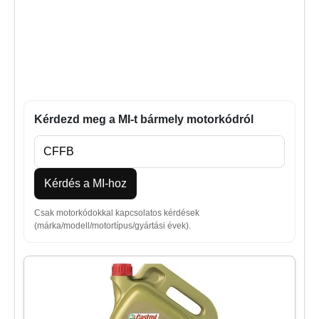
Kérdezd meg a MI-t bármely motorkódról
Kérdés a MI-hoz
Csak motorkódokkal kapcsolatos kérdések
(márka/modell/motortípus/gyártási évek).