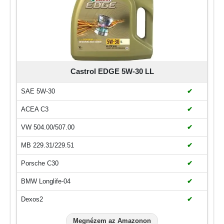
Castrol EDGE 5W-30 LL
SAE 5W-30
✔
ACEA C3
✔
VW 504.00/507.00
✔
MB 229.31/229.51
✔
Porsche C30
✔
BMW Longlife-04
✔
Dexos2
✔
Megnézem az Amazonon