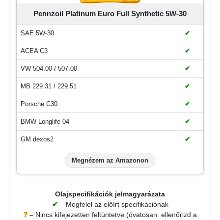
Pennzoil Platinum Euro Full Synthetic 5W-30
SAE 5W-30
✔
ACEA C3
✔
VW 504.00 / 507.00
✔
MB 229.31 / 229.51
✔
Porsche C30
✔
BMW Longlife-04
✔
GM dexos2
✔
Megnézem az Amazonon
Olajspecifikációk jelmagyarázata
✔
– Megfelel az előírt specifikációnak
❓
– Nincs kifejezetten feltüntetve (óvatosan: ellenőrizd a