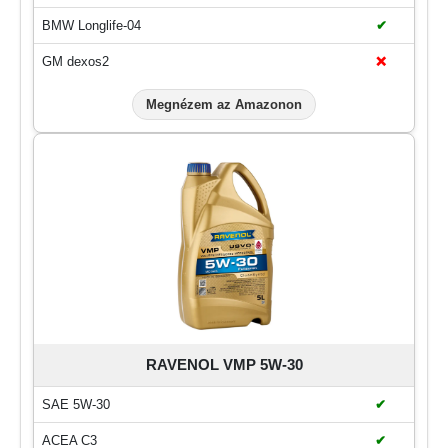
BMW Longlife-04
✔
GM dexos2
❌
Megnézem az Amazonon
RAVENOL VMP 5W-30
SAE 5W-30
✔
ACEA C3
✔