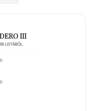
ERO III
I LISTÁBÓL.
00
00