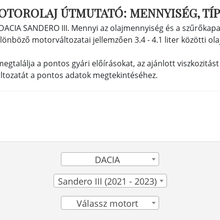
MOTOROLAJ ÚTMUTATÓ: MENNYISÉG, TÍP
: DACIA SANDERO III. Mennyi az olajmennyiség és a szűrőkapa
lönböző motorváltozatai jellemzően 3.4 - 4.1 liter közötti ola
lálja a pontos gyári előírásokat, az ajánlott viszkozitást é
áltozatát a pontos adatok megtekintéséhez.
DACIA
Sandero III (2021 - 2023)
Válassz motort