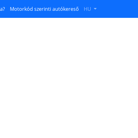
ba?
Motorkód szerinti autókereső
HU