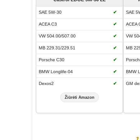
SAE 5W-30
✔
SAE 5
ACEA C3
✔
ACEA 
VW 504.00/507.00
✔
VW 504
MB 229.31/229.51
✔
MB 229
Porsche C30
✔
Porsch
BMW Longlife-04
✔
BMW Lo
Dexos2
✔
GM de
Žiūrėti Amazon
❓