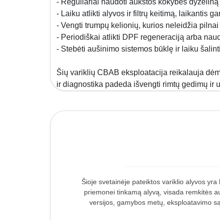
- Reguliariai naudoti aukštos kokybės dyzeliną 
- Laiku atlikti alyvos ir filtrų keitimą, laikantis
- Vengti trumpų kelionių, kurios neleidžia pilnai į
- Periodiškai atlikti DPF regeneraciją arba naud
- Stebėti aušinimo sistemos būklę ir laiku šalin
Šių variklių CBAB eksploatacija reikalauja dė
ir diagnostika padeda išvengti rimtų gedimų ir 
Šioje svetainėje pateiktos variklio alyvos yr
priemonei tinkamą alyvą, visada remkitės au
versijos, gamybos metų, eksploatavimo sąl