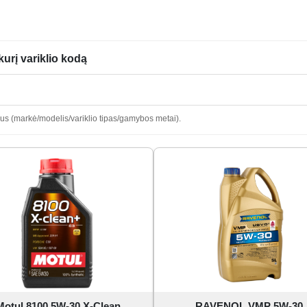
kurį variklio kodą
odus (markė/modelis/variklio tipas/gamybos metai).
Motul 8100 5W-30 X-Clean
RAVENOL VMP 5W-30