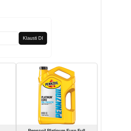
Klausti DI
Pennzoil Platinum Euro Full