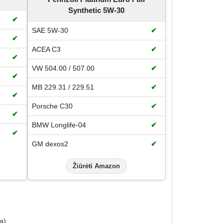
Synthetic 5W-30
✔
SAE 5W-30
✔
✔
ACEA C3
✔
✔
VW 504.00 / 507.00
✔
✔
MB 229.31 / 229.51
✔
✔
Porsche C30
✔
✔
BMW Longlife-04
✔
✔
GM dexos2
✔
Žiūrėti Amazon
ą)