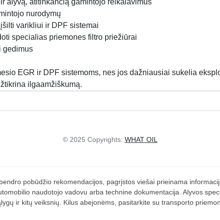
ir alyvą, atitinkančią gamintojo reikalavimus
 gamintojo nurodymų
šilti varikliui ir DPF sistemai
oti specialias priemones filtro priežiūrai
ti gedimus
mesio EGR ir DPF sistemoms, nes jos dažniausiai sukelia ekspl
užtikrina ilgaamžiškumą.
© 2025 Copyrights:
WHAT OIL
a bendro pobūdžio rekomendacijos, pagrįstos viešai prieinama informacija
tomobilio naudotojo vadovu arba technine dokumentacija. Alyvos specifika
ygų ir kitų veiksnių. Kilus abejonėms, pasitarkite su transporto priemo