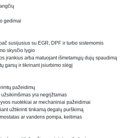
dangčių
to gedimai
ypač susijusius su EGR, DPF ir turbo sistemomis
imo skysčio lygio
ikos įrankius arba matuojant išmetamųjų dujų spaudimą
 garsų ir tikrinant įsiurbimo slėgį
 rimtų pažeidimų
i užsikimšimas yra negrįžtamas
alyvos nuotėkiai ar mechaniniai pažeidimai
iant užtikrinti tinkamą degalų purškimą
rmostatas ar vandens pompa, keitimas