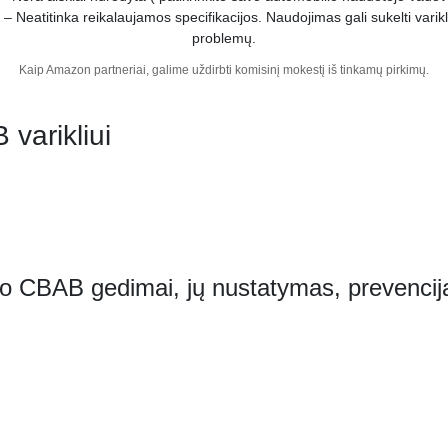
– Neatitinka reikalaujamos specifikacijos. Naudojimas gali sukelti varikl
problemų.
Kaip Amazon partneriai, galime uždirbti komisinį mokestį iš tinkamų pirkimų.
varikliui
lio CBAB gedimai, jų nustatymas, prevencij