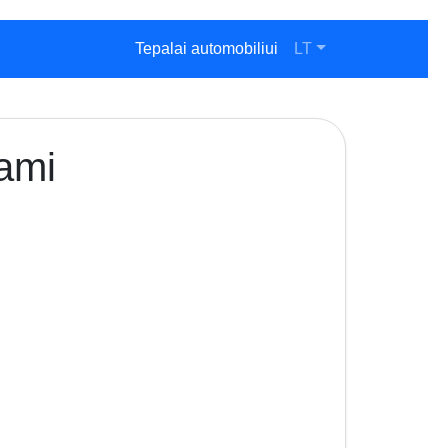
Tepalai automobiliui
LT
jami