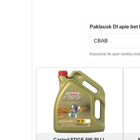
Paklausk DI apie bet 
Klausimai tik apie variklių k
Castrol EDGE 5W-30 LL