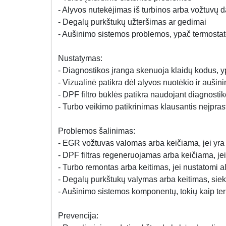
- Alyvos nutekėjimas iš turbinos arba vožtuvų 
- Degalų purkštukų užteršimas ar gedimai
- Aušinimo sistemos problemos, ypač termosta
Nustatymas:
- Diagnostikos įranga skenuoja klaidų kodus, 
- Vizualinė patikra dėl alyvos nuotėkio ir aušin
- DPF filtro būklės patikra naudojant diagnost
- Turbo veikimo patikrinimas klausantis neįprastų
Problemos šalinimas:
- EGR vožtuvas valomas arba keičiama, jei yra
- DPF filtras regeneruojamas arba keičiama, je
- Turbo remontas arba keitimas, jei nustatomi 
- Degalų purkštukų valymas arba keitimas, siek
- Aušinimo sistemos komponentų, tokių kaip te
Prevencija: