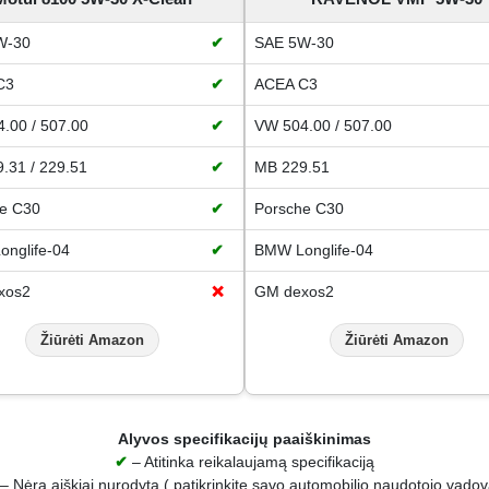
W-30
✔
SAE 5W-30
C3
✔
ACEA C3
.00 / 507.00
✔
VW 504.00 / 507.00
.31 / 229.51
✔
MB 229.51
e C30
✔
Porsche C30
nglife-04
✔
BMW Longlife-04
xos2
❌
GM dexos2
Žiūrėti Amazon
Žiūrėti Amazon
Alyvos specifikacijų paaiškinimas
✔
– Atitinka reikalaujamą specifikaciją
– Nėra aiškiai nurodyta ( patikrinkite savo automobilio naudotojo vadov