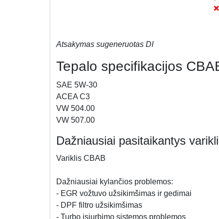
❌
Atsakymas sugeneruotas DI
Tepalo specifikacijos CBAB 
SAE 5W-30
ACEA C3
VW 504.00
VW 507.00
Dažniausiai pasitaikantys varik
Variklis CBAB
Dažniausiai kylančios problemos:
- EGR vožtuvo užsikimšimas ir gedimai
- DPF filtro užsikimšimas
- Turbo įsiurbimo sistemos problemos