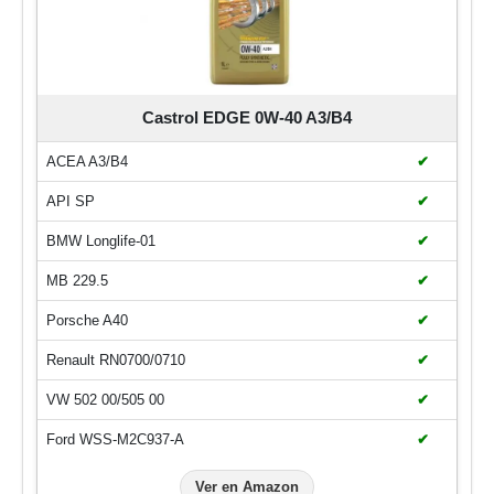
Castrol EDGE 0W-40 A3/B4
ACEA A3/B4
✔
API SP
✔
BMW Longlife-01
✔
MB 229.5
✔
Porsche A40
✔
Renault RN0700/0710
✔
VW 502 00/505 00
✔
Ford WSS-M2C937-A
✔
Ver en Amazon