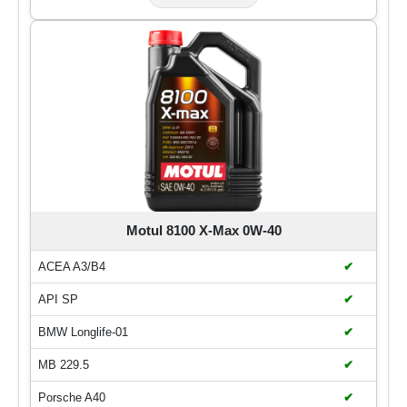
Motul 8100 X-Max 0W-40
ACEA A3/B4
✔
API SP
✔
BMW Longlife-01
✔
MB 229.5
✔
Porsche A40
✔