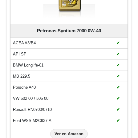
Petronas Syntium 7000 0W-40
ACEA A3/B4
✔
API SP
✔
BMW Longlife-01
✔
MB 229.5
✔
Porsche A40
✔
VW 502 00 / 505 00
✔
Renault RN0700/0710
✔
Ford WSS-M2C937-A
✔
Ver en Amazon