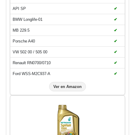
API SP
✔
BMW Longlife-01
✔
MB 229.5
✔
Porsche A40
✔
VW 502 00 / 505 00
✔
Renault RN0700/0710
✔
Ford WSS-M2C937-A
✔
Ver en Amazon